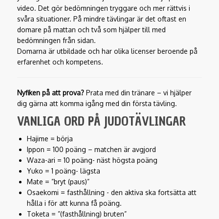
video. Det gör bedömningen tryggare och mer rättvis i
svåra situationer. På mindre tävlingar är det oftast en
domare på mattan och två som hjälper till med
bedömningen från sidan.
Domarna är utbildade och har olika licenser beroende på
erfarenhet och kompetens.
Nyfiken på att prova?
Prata med din tränare – vi hjälper
dig gärna att komma igång med din första tävling.
VANLIGA ORD PÅ JUDOTÄVLINGAR
Hajime = börja
Ippon = 100 poäng – matchen är avgjord
Waza-ari = 10 poäng- näst högsta poäng
Yuko = 1 poäng- lägsta
Mate = ”bryt (paus)”
Osaekomi = fasthållning - den aktiva ska fortsätta att
hålla i för att kunna få poäng.
Toketa = ”(fasthållning) bruten”