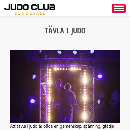
Togg
navig
Hoppa
till
TÄVLA I JUDO
huvudinnehåll
Att tävla i judo är både en gemenskap, spänning, glädje