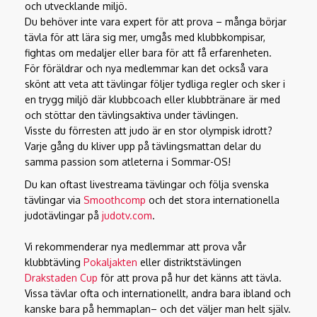
och utvecklande miljö.
Du behöver inte vara expert för att prova – många börjar
tävla för att lära sig mer, umgås med klubbkompisar,
fightas om medaljer eller bara för att få erfarenheten.
För föräldrar och nya medlemmar kan det också vara
skönt att veta att tävlingar följer tydliga regler och sker i
en trygg miljö där klubbcoach eller klubbtränare är med
och stöttar den tävlingsaktiva under tävlingen.
Visste du förresten att judo är en stor olympisk idrott?
Varje gång du kliver upp på tävlingsmattan delar du
samma passion som atleterna i Sommar-OS!
Du kan oftast livestreama tävlingar och följa svenska
tävlingar via
Smoothcomp
och det stora internationella
judotävlingar på
judotv.com
.
Vi rekommenderar nya medlemmar att prova vår
klubbtävling
Pokaljakten
eller distriktstävlingen
Drakstaden Cup
för att prova på hur det känns att tävla.
Vissa tävlar ofta och internationellt, andra bara ibland och
kanske bara på hemmaplan– och det väljer man helt själv.