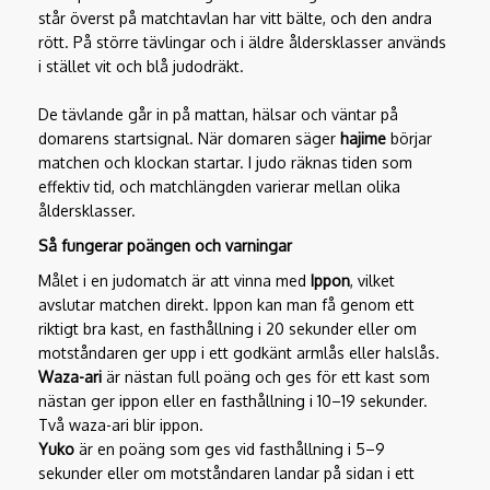
står överst på matchtavlan har vitt bälte, och den andra
rött. På större tävlingar och i äldre åldersklasser används
i stället vit och blå judodräkt.
De tävlande går in på mattan, hälsar och väntar på
domarens startsignal. När domaren säger
hajime
börjar
matchen och klockan startar. I judo räknas tiden som
effektiv tid, och matchlängden varierar mellan olika
åldersklasser.
Så fungerar poängen och varningar
Målet i en judomatch är att vinna med
Ippon
, vilket
avslutar matchen direkt. Ippon kan man få genom ett
riktigt bra kast, en fasthållning i 20 sekunder eller om
motståndaren ger upp i ett godkänt armlås eller halslås.
Waza-ari
är nästan full poäng och ges för ett kast som
nästan ger ippon eller en fasthållning i 10–19 sekunder.
Två waza-ari blir ippon.
Yuko
är en poäng som ges vid fasthållning i 5–9
sekunder eller om motståndaren landar på sidan i ett