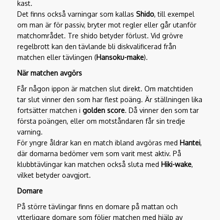
kast.
Det finns också varningar som kallas
Shido
, till exempel
om man är för passiv, bryter mot regler eller går utanför
matchområdet. Tre shido betyder förlust. Vid grövre
regelbrott kan den tävlande bli diskvalificerad från
matchen eller tävlingen (
Hansoku-make
).
När matchen avgörs
Får någon ippon är matchen slut direkt. Om matchtiden
tar slut vinner den som har flest poäng. Är ställningen lika
fortsätter matchen i
golden score
. Då vinner den som tar
första poängen, eller om motståndaren får sin tredje
varning.
För yngre åldrar kan en match ibland avgöras med
Hantei
,
där domarna bedömer vem som varit mest aktiv. På
klubbtävlingar kan matchen också sluta med
Hiki-wake
,
vilket betyder oavgjort.
Domare
På större tävlingar finns en domare på mattan och
ytterligare domare som följer matchen med hjälp av