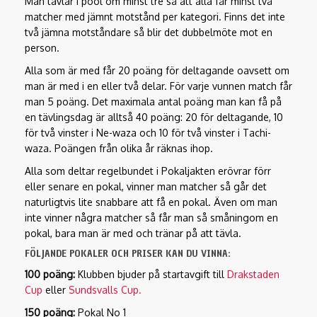
Man tävlar i pool om minst tre så att alla får minst två
matcher med jämnt motstånd per kategori. Finns det inte
två jämna motståndare så blir det dubbelmöte mot en
person.
Alla som är med får 20 poäng för deltagande oavsett om
man är med i en eller två delar. För varje vunnen match får
man 5 poäng. Det maximala antal poäng man kan få på
en tävlingsdag är alltså 40 poäng: 20 för deltagande, 10
för två vinster i Ne-waza och 10 för två vinster i Tachi-
waza. Poängen från olika år räknas ihop.
Alla som deltar regelbundet i Pokaljakten erövrar förr
eller senare en pokal, vinner man matcher så går det
naturligtvis lite snabbare att få en pokal. Även om man
inte vinner några matcher så får man så småningom en
pokal, bara man är med och tränar på att tävla.
FÖLJANDE POKALER OCH PRISER KAN DU VINNA:
100 poäng:
Klubben bjuder på startavgift till
Drakstaden
Cup
eller
Sundsvalls Cup.
150 poäng:
Pokal No 1