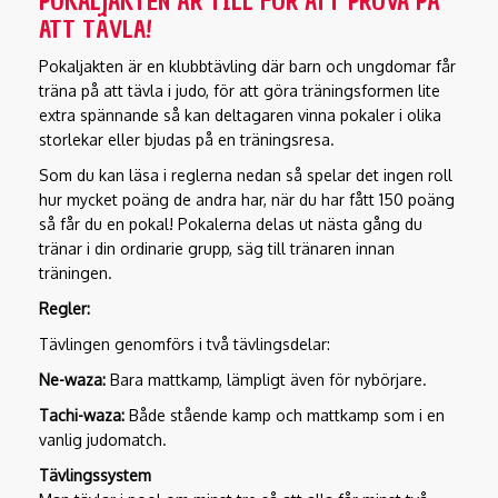
POKALJAKTEN ÄR TILL FÖR ATT PROVA PÅ
ATT TÄVLA!
Pokaljakten är en klubbtävling där barn och ungdomar får
träna på att tävla i judo, för att göra träningsformen lite
extra spännande så kan deltagaren vinna pokaler i olika
storlekar eller bjudas på en träningsresa.
Som du kan läsa i reglerna nedan så spelar det ingen roll
hur mycket poäng de andra har, när du har fått 150 poäng
så får du en pokal! Pokalerna delas ut nästa gång du
tränar i din ordinarie grupp, säg till tränaren innan
träningen.
Regler:
Tävlingen genomförs i två tävlingsdelar:
Ne-waza:
Bara mattkamp, lämpligt även för nybörjare.
Tachi-waza:
Både stående kamp och mattkamp som i en
vanlig judomatch.
Tävlingssystem