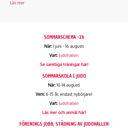
Läs mer
om
Info
Sommaren
2026,
del
2
SOMMARSCHEMA -26
När:
1 juni - 16 augusti
Vart:
Judohallen
Se samtliga träningar här!
SOMMARSKOLA I JUDO
När:
10-14 augusti
Vem:
6-15 år, endast nybörjare!
Vart:
Judohallen
Läs mer och anmäl här!
FÖRENINGS JOBB, STÄDNING AV JUDOHALLEN