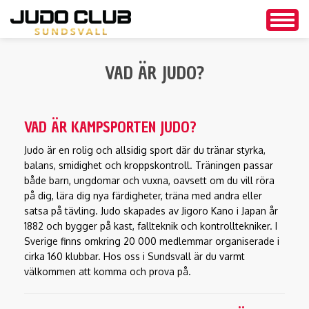
Togg
navig
Hoppa
till
VAD ÄR JUDO?
huvudinnehåll
VAD ÄR KAMPSPORTEN JUDO?
Judo är en rolig och allsidig sport där du tränar styrka,
balans, smidighet och kroppskontroll. Träningen passar
både barn, ungdomar och vuxna, oavsett om du vill röra
på dig, lära dig nya färdigheter, träna med andra eller
satsa på tävling. Judo skapades av Jigoro Kano i Japan år
1882 och bygger på kast, fallteknik och kontrolltekniker. I
Sverige finns omkring 20 000 medlemmar organiserade i
cirka 160 klubbar. Hos oss i Sundsvall är du varmt
välkommen att komma och prova på.