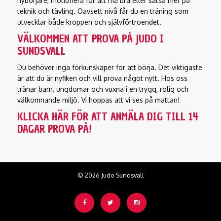
nybörjare, motionera för att må bra eller satsa mer på
teknik och tävling. Oavsett nivå får du en träning som
utvecklar både kroppen och självförtroendet.
VÄLKOMMEN ATT PROVA PÅ JUDO I
SUNDSVALL
Du behöver inga förkunskaper för att börja. Det viktigaste
är att du är nyfiken och vill prova något nytt. Hos oss
tränar barn, ungdomar och vuxna i en trygg, rolig och
välkomnande miljö. Vi hoppas att vi ses på mattan!
KLICKA HÄR FÖR ATT ANMÄLA DIG TILL 14
DAGAR PROVA PÅ!
© 2026 Judo Sundsvall