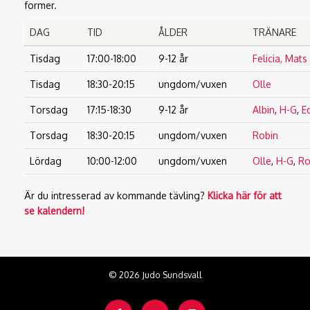
former.
DAG
TID
ÅLDER
TRÄNARE
Tisdag
17:00-18:00
9-12 år
Felicia,
Mats
Tisdag
18:30-20:15
ungdom/vuxen
Olle
Torsdag
17:15-18:30
9-12 år
Albin
,
H-G
,
E
Torsdag
18:30-20:15
ungdom/vuxen
Robin
Lördag
10:00-12:00
ungdom/vuxen
Olle
,
H-G
,
Ro
Är du intresserad av kommande tävling?
Klicka här för att
se kalendern!
© 2026 Judo Sundsvall