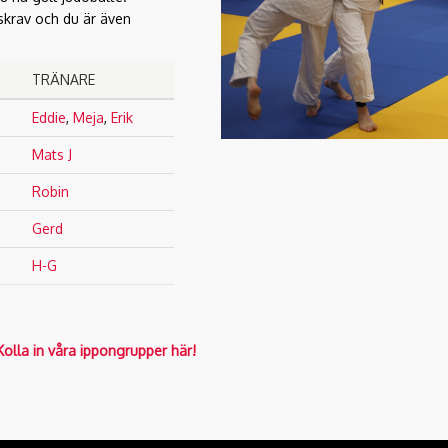
skrav och du är även
TRÄNARE
Eddie
,
Meja
,
Erik
Mats J
Robin
Gerd
H-G
Kolla in våra ippongrupper här!