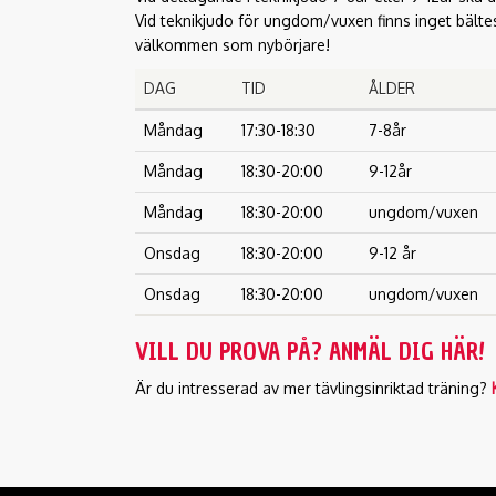
Vid teknikjudo för ungdom/vuxen finns inget bälte
välkommen som nybörjare!
DAG
TID
ÅLDER
Måndag
17:30-18:30
7-8år
Måndag
18:30-20:00
9-12år
Måndag
18:30-20:00
ungdom/vuxen
Onsdag
18:30-20:00
9-12 år
Onsdag
18:30-20:00
ungdom/vuxen
VILL DU PROVA PÅ? ANMÄL DIG HÄR!
Är du intresserad av mer tävlingsinriktad träning?