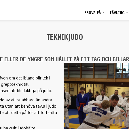
PROVA PÅ
TÄVLING
+
TEKNIKJUDO
 ELLER DE YNGRE SOM HÅLLIT PÅ ETT TAG OCH GILLAR
ven om det ibland blir lek i
 greppteknik till
nsen att bli duktiga på judo.
ade av att snabbare än andra
ta utan att behöva tävla i judo
e att delta på för att fortsätta
du ha gult judobälte.