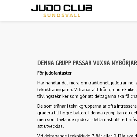
Hoppa
till
huvudinnehåll
DENNA GRUPP PASSAR VUXNA NYBÖRJARE
För judofantaster
Här handlar det mera om traditionell judoträning, ä
teknikträningarna. Vi tränar allt från grundtekniker,
tävlingstekniker som gör att deltagarna ska få cha
De som tränar i teknikgrupperna är ofta intresser
gradera till högre bälten. I denna grupp kan du del
men som tävlande i judo är detta nästintill ett måst
att utvecklas.
Vid deltagande i teknikjudo 7-8år eller 9-12år ska 